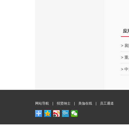
应
> 
> 
> 
网站导航
|
招贤纳士
|
美伽在线
|
员工通道