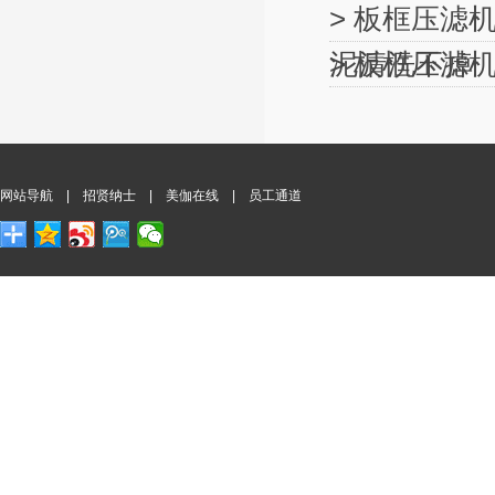
> 板框压滤
泥清洗不掉
> 板框压滤
网站导航
|
招贤纳士
|
美伽在线
|
员工通道